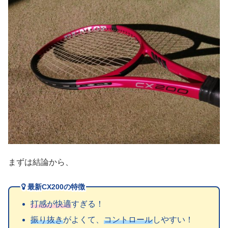
まずは結論から、
最新CX200の特徴
打感が快適
すぎる！
振り抜き
がよくて、
コントロール
しやすい！