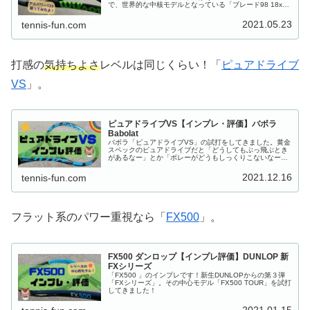
で、世界的な中核モデルとなっている「ブレード98 18x20
V7.0」のインプレです。
2021.05.23
tennis-fun.com
打感の
気持ちよさ
レベルは同じくらい！「
ピュアドライブ
VS
」。
ピュアドライブVS【インプレ・評価】バボラ
Babolat
バボラ「ピュアドライブVS」の試打をしてきました。黄金
スペックのピュアドライブだと「どうしてもぶっ飛ぶとき
があるなー」とか「ボレーがどうもしっくりこないなー」
と、ぼくの場合は感じてしまうことかあります。そのあた
りを念頭に「ピュアドライブVS」の感想をインプレ記事に
2021.12.16
tennis-fun.com
してみました！
フラット系のパワー重視なら「
FX500
」。
FX500 ダンロップ【インプレ評価】DUNLOP 新
FXシリーズ
「FX500 」のインプレです！新生DUNLOPからの第３弾
「FXシリーズ」。その中心モデル「FX500 TOUR」を試打
してきました！