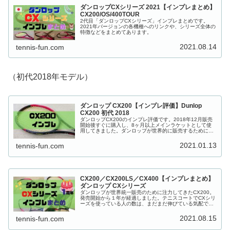
ダンロップCXシリーズ 2021【インプレまとめ】
CX200/OS/400TOUR
2代目「ダンロップCXシリーズ」インプレまとめです。
2021年バージョンの各機種へのリンクや、シリーズ全体の
特徴などをまとめてあります。
2021.08.14
tennis-fun.com
（初代2018年モデル）
ダンロップ CX200【インプレ評価】Dunlop
CX200 初代 2018
ダンロップCX200のインプレ評価です。2018年12月販売
開始後すぐに購入し、8ヶ月以上メインラケットとして使
用してきました。ダンロップが世界的に販売するために力
を入れてきた、SRIXON開発「CXシリーズ」のラケット性
能はやはりすごかった。
2021.01.13
tennis-fun.com
CX200／CX200LS／CX400【インプレまとめ】
ダンロップ CXシリーズ
ダンロップが世界統一販売のために注力してきたCX200。
発売開始から１年が経過しました。テニスコートでCXシリ
ーズを使っている人の数は、まだまだ伸びている気配で
す。これまでぼくが行ってきたCXシリーズのインプレ・評
価の記事を、発売開始から１年のタイミングを機に、まと
2021.08.15
tennis-fun.com
めておこうと思います。