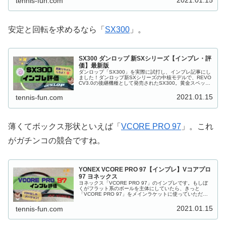
2021.01.15
tennis-fun.com
安定と回転を求めるなら「
SX300
」。
SX300 ダンロップ 新SXシリーズ【インプレ・評
価】最新版
ダンロップ「SX300」を実際に試打し、インプレ記事にし
ました！ダンロップ新SXシリーズの中核モデルで、REVO
CV3.0の後継機種として発売されたSX300。黄金スペック
の代表格ピュアドライブ、近年ダンロップの代表モデル
CX200と比較し、SX300をレビューしています。
2021.01.15
tennis-fun.com
薄くてボックス形状といえば「
VCORE PRO 97
」。これ
がガチンコの競合ですね。
YONEX VCORE PRO 97【インプレ】Vコアプロ
97 ヨネックス
ヨネックス「VCORE PRO 97」のインプレです。もしぼ
くがフラット系のボールを主体にしていたら、きっと
「VCORE PRO 97」をメインラケットに使っていただろ
うなーと思う１本です！
2021.01.15
tennis-fun.com