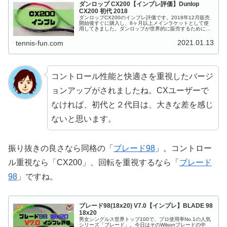
ダンロップ CX200【インプレ評価】Dunlop
CX200 初代 2018
ダンロップCX200のインプレ評価です。2018年12月販売
開始後すぐに購入し、8ヶ月以上メインラケットとして使
用してきました。ダンロップが世界的に販売するために力
を入れてきた、SRIXON開発「CXシリーズ」のラケット性
能はやはりすごかった。
2021.01.13
tennis-fun.com
コントロール性能と快適さを重視したバージ
ョンアップがされましたね。CXユーザーで
なければ、初代と２代目は、大きな差を感じ
ないと思います。
振り抜きの良さなら同格の「
ブレード98
」。コントロー
ル重視なら「CX200」、回転を重視するなら「
ブレード
98
」ですね。
ブレード98(18x20) V7.0【インプレ】BLADE 98
18x20
男女シングルス世界トップ100で、プロ使用率No.1の人気
シリーズ「ブレード」。今日はそのWilsonブレードの中