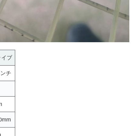
ライブ
インチ
m
.0mm
9