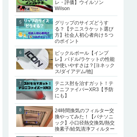
レ・評価】ウイルソン
Wilson
グリップのサイズどうす
る？【テニスラケット選び
方】社会人初心者向け５つ
のポイント
ピックルボール【インプ
レ】パドル/ラケットの性能
や使いやすさは？[ヨネック
ス/ダイアデム/他]
テニス肘を治すガット！テ
クニファイバーXR3【予防
にも】
24時間換気のフィルター交
換やってみた！【パナソニ
ック】小口径熱交換気/熱交
換素子/給気清浄フィルター