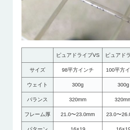
ピュアドライブVS
ピュアド
サイズ
98平方インチ
100平方
ウェイト
300g
300g
バランス
320mm
320m
フレーム厚
21.0〜23.0mm
23.0〜26
パターン
16×19
16×1