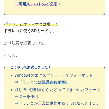
「
高耐久
」のものが必須
！
パソコンとかスマホとは違って
ドラレコに使うSDカード
は、
より注意が必要ですね。
そして、
こうやって解決しました！
Windowsのエクスプローラーでフォーマット
⇒ドラレコでは
認識されず
NG
取り扱い説明書からたどって行きついたフォーマ
ッターを使用
⇒ドラレコが
正常に動作
するようになった！
OK