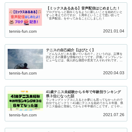
【ミックスあるある】音声配信はじめました！
ブログがもっと面白くなるように新しいことを始めたいと
ずっと考えてのですが、１周年ということで思い切って
「音声配信」をやってみることにしました！
2021.01.04
tennis-fun.com
テニスの自己紹介【はぴとく】
「どんな人がこれを書いているの？」というのは、記事を
読むときの重要な情報のひとつです。評価／インプレ／レ
ビューなどは、個人的な感想や意見で人それぞれです。と
いうわけで「ぼくのテニス自己紹介」はこちらから。
2020.04.03
tennis-fun.com
41歳テニス未経験から６年で年齢別ランキング
県３位になった話
ランキングトップ３に入るとか夢にも思ってなかったので
自分でもビックリ！41歳にテニスを始めてから６年後、県
テニス協会に登録してから２年半後のことです。どうやっ
て短期間でトップ３入りできたのか、４つの秘訣をお伝え
します。特殊な秘訣ではありません。誰にでも実行可能な
2021.07.26
tennis-fun.com
活動の結果、幸運にランキング３位になりました。