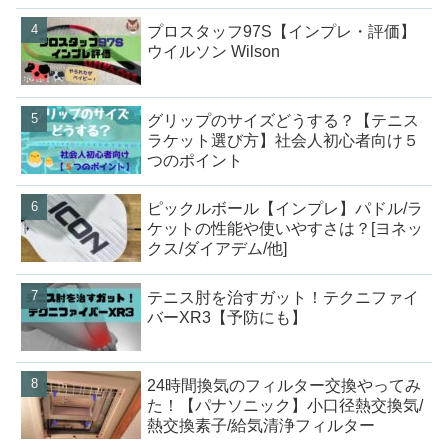
プロスタッフ97S【インプレ・評価】
ウイルソン Wilson
グリップのサイズどうする？【テニス
ラケット選び方】社会人初心者向け５
つのポイント
ピックルボール【インプレ】パドル/ラ
ケットの性能や使いやすさは？[ヨネッ
クス/ダイアデム/他]
テニス肘を治すガット！テクニファイ
バーXR3【予防にも】
24時間換気のフィルター交換やってみ
た！【パナソニック】小口径熱交換気/
熱交換素子/給気清浄フィルター