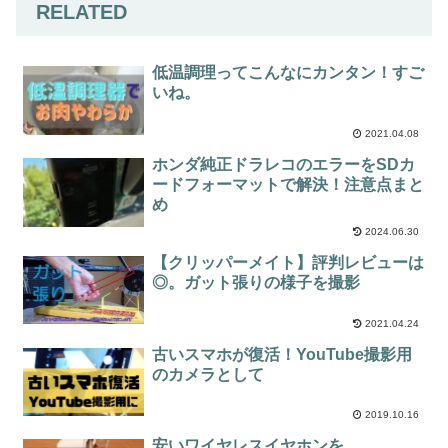
RELATED
低温調理ってこんなにカンタン！すご
いね。
2021.04.08
ホンダ純正ドラレコのエラーをSDカ
ードフォーマットで解決！注意点まと
め
2024.06.30
【クリッパーメイト】評判レビューは
◎。ガット張りの様子を撮影
2021.04.24
古いスマホが復活！YouTube撮影用
のカメラとして
2019.10.16
安いワイヤレスイヤホンを