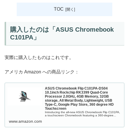
TOC
購入したのは「ASUS Chromebook
C101PA」
実際に購入したものはこれです。
アメリカ Amazon への商品リンク：
ASUS Chromebook Flip C101PA-DS04
10.1inch Rockchip RK3399 Quad-Core
Processor 2.0GHz, 4GB Memory, 32GB
storage, All Metal Body, Lightweight, USB
Type-C, Google Play Store, 360 degree HD
Touchscreen
Introducing the all-new ASUS Chromebook Flip C101PA,
a touchscreen Chromebook featuring a 360-degree...
www.amazon.com