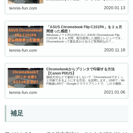
が発売されていますが「じゃあどのChromebookを選べば
いいの？」というのが次の疑問です。あなたの
2020.01.13
tennis-fun.com
Chromebook選びの参考にしてください！
「ASUS Chromebook Flip C101PA」を２ヵ月
間使った感想！
WindowsノートPCの代わりに ASUS Chromebook Flip
C101PA を２ヵ月間、毎日使用した感想とレビューです。
Chromebookって最近見かけるけど実用的なの？
Chromebookの良さってなんだろう？という疑問にお答え
します。実際に２ヶ月間使用して、実際に感じたこと、思
2020.11.18
tennis-fun.com
っていることを率直に書いています。ぜひ御覧ください！
Chromebookからプリンタで印刷する方法
【Canon PIXUS】
接続方法などで遠回りをしないで「Chromebookでさくっ
と印刷できるようにする方法」を説明します。USBで・Wi-
Fi無線LANで・Googleクラウドプリントで、この３種類の
接続方法で一番簡単に設定できるのはどれか？ ASUS
Chromebook Flip C101PA から、Canonのプリンター
2021.01.06
tennis-fun.com
PIXUS MG5530 を使って簡単にプリントアウトすること
ができました。
補足