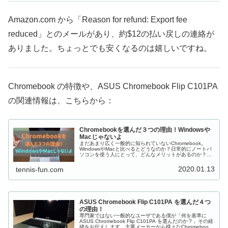
Amazon.com から「Reason for refund: Export fee
reduced」とのメールがあり、約$12の払い戻しの連絡が
ありました。ちょっとでも安くなるのは嬉しいですね。
Chromebook の特徴や、ASUS Chromebook Flip C101PA
の関連情報は、こちらから：
Chromebookを選んだ３つの理由！Windowsや
Macじゃないよ
まだあまり広く一般的に知られていないChromebook。
WindowsやMacと比べるとどうなのか？日常的にノートパ
ソコンを使う人にとって、どんなメリットがあるのか？
Chromebookが得意なところ、そうでないところを、一般
ユーザである僕がどう考えているのかお伝えします。価格
2020.01.13
tennis-fun.com
の安さが目を引くChromebookですが、果たして実際のコ
スパは？
ASUS Chromebook Flip C101PA を選んだ４つ
の理由！
専門家ではない一般的なユーザである僕が「何を基準に
ASUS Chromebook Flip C101PA を選んだのか？」その経
緯をお伝えします。主要メーカーから様々なChromebook