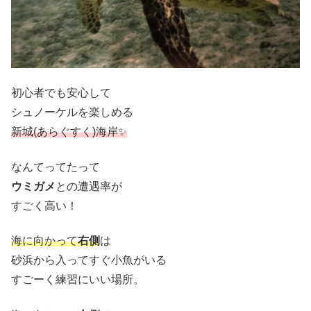
初心者でも安心して
シュノーケルを楽しめる
新城(あらぐすく)海岸✨
なんてってたって
ウミガメ
との遭遇率が
すごく高い！
海に向かって
右側
は
砂浜から入ってすぐ小魚がいる
すごーく練習にいい場所。