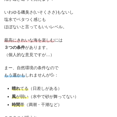
いわゆる磯臭さ(いそくささ)もないし
塩水でベタつく感じも
ほぼないと言ってもいいレベル。
最高にきれいな海を楽しむ
には
３つの条件
があります。
（個人的な意見ですが…）
まー、自然環境の条件なので
もう運かも
しれませんが💦：
晴れ
てる
（日差しがある）
風
が弱い
（水中で砂が舞ってない）
時間
帯
（満潮・干潮など）