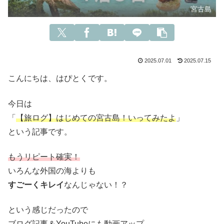
宮古島
2025.07.01
2025.07.15
こんにちは、はぴとくです。
今日は
「
【旅ログ】はじめての宮古島！いってみたよ
」
という記事です。
もうリピート確実！
いろんな外国の海よりも
すごーくキレイ
なんじゃない！？
という感じだったので
ブログ記事＆YouTubeにも動画アップ